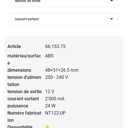
tension de sortie
courant sortant
66.153.75
ABS
48×51×26.5 mm
200 - 240 V
12 V
2'000 mA
24 W
NT122-UP