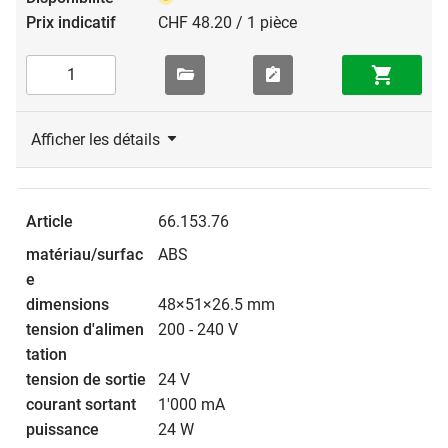
CHF 48.20 / 1 pièce
Afficher les détails
66.153.76
ABS
48×51×26.5 mm
200 - 240 V
24 V
1'000 mA
24 W