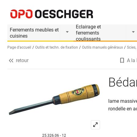
Bédanes KIRSCHEN
Informations produit
Eclairage et
Ferrements meubles et
ferrements
cuisines
coulissants
Page d’accueil
Outils et techn. de fixation
Outils manuels généraux
Scies,
retour
A la 
Sélectionnez une langue (FR)
Béda
lame massive,
rondelle en a
25.326.06 - 12