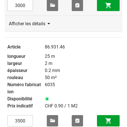
Afficher les détails
86.931.46
25 m
2 m
0.2 mm
50 m²
6035
CHF 0.90 / 1 M2