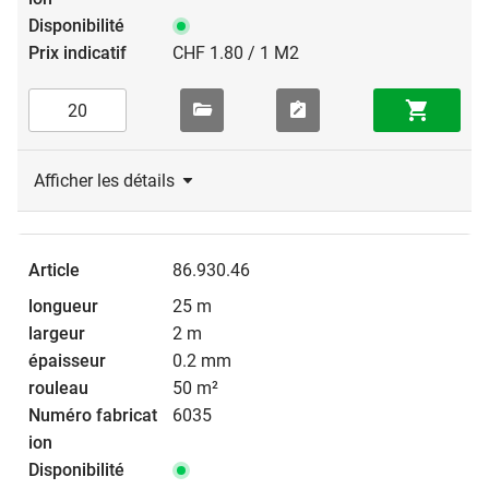
CHF 1.80 / 1 M2
Afficher les détails
86.930.46
25 m
2 m
0.2 mm
50 m²
6035