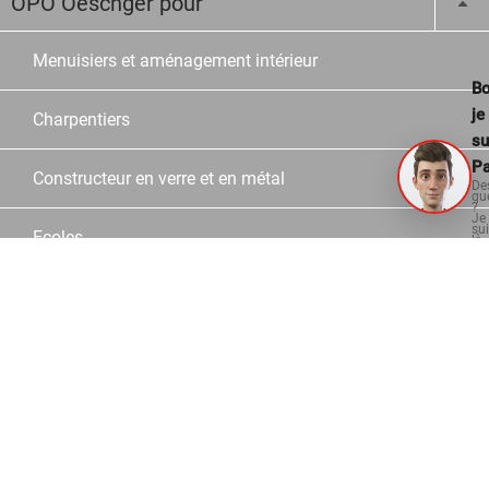
OPO Oeschger pour
Menuisiers et aménagement intérieur
Bo
je
Charpentiers
su
Pa
Constructeur en verre et en métal
De
qu
?
Je
su
Ecoles
là
po
vo
aid
Revente
À propos
Entreprise
Histoire