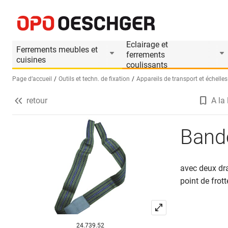
Bandoulière
Informations produit
Eclairage et
Ferrements meubles et
ferrements
cuisines
coulissants
Page d’accueil
Outils et techn. de fixation
Appareils de transport et échelles
retour
A la 
Sélectionnez une langue (FR)
Band
avec deux dr
point de frot
24.739.52