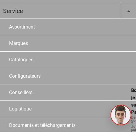
Service
Assortiment
Marques
Catalogues
Configurateurs
Bo
Conseillers
je
su
Logistique
Pa
De
qu
?
Documents et téléchargements
Je
su
là
po