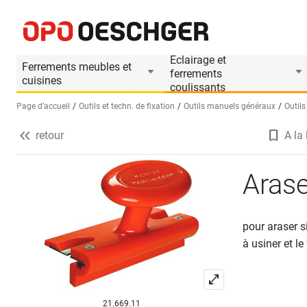
Araseur de chants
Informations produit
Le produit est accesso
Eclairage et
Ferrements meubles et
ferrements
cuisines
coulissants
Page d’accueil
Outils et techn. de fixation
Outils manuels généraux
Outils
retour
A la 
Sélectionnez une langue (FR)
Arase
pour araser s
à usiner et le
21.669.11