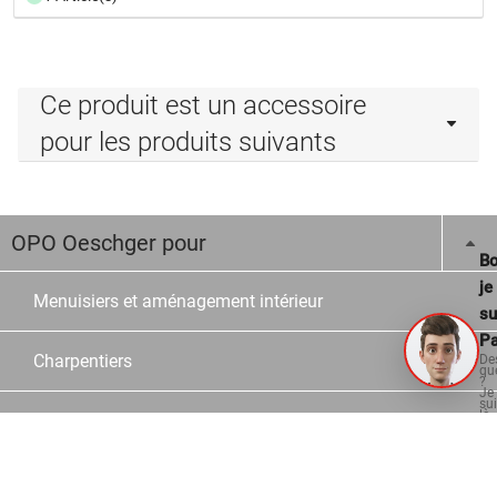
Ce produit est un accessoire
pour les produits suivants
OPO Oeschger pour
Bo
je
Menuisiers et aménagement intérieur
su
Pa
Charpentiers
De
qu
?
Je
su
là
Constructeur en verre et en métal
po
vo
aid
Ecoles