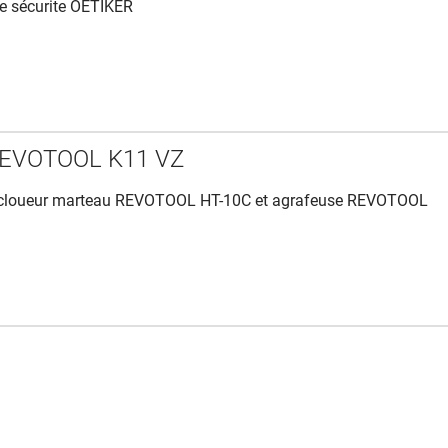
de sécurite OETIKER
REVOTOOL K11 VZ
 cloueur marteau REVOTOOL HT-10C et agrafeuse REVOTOOL