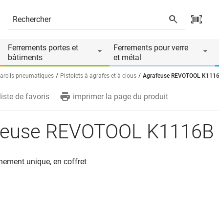
és
Ferrements portes et
Ferrements pour verre
bâtiments
et métal
areils pneumatiques
Pistolets à agrafes et à clous
Agrafeuse REVOTOOL K111
liste de favoris
imprimer la page du produit
feuse REVOTOOL K1116B
hement unique, en coffret