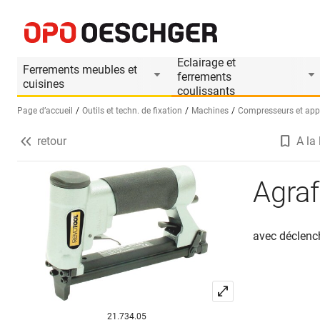
Agrafeuse REVOTOOL K1116B
Informations produit
Accessoires appropri
Eclairage et
Ferrements meubles et
ferrements
cuisines
coulissants
Page d’accueil
Outils et techn. de fixation
Machines
Compresseurs et app
retour
A la 
Sélectionnez une langue (FR)
Agra
avec déclenc
21.734.05