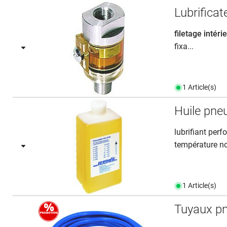
Lubrificat
filetage intéri
fixa...
1 Article(s)
Huile pne
lubrifiant per
température n
1 Article(s)
Tuyaux p