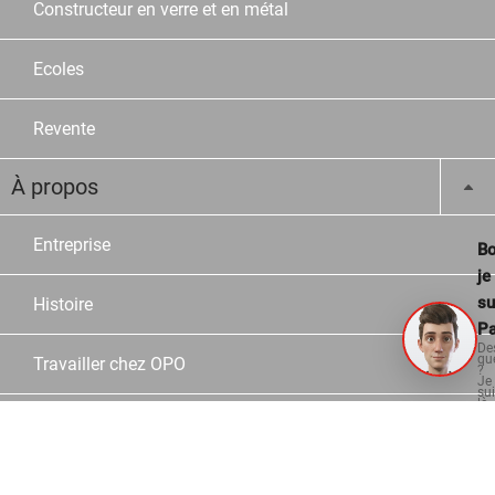
Constructeur en verre et en métal
Ecoles
Revente
À propos
Entreprise
Bo
je
su
Histoire
Pa
De
qu
Travailler chez OPO
?
Je
su
là
po
Postes vacants
vo
aid
Apprentissages