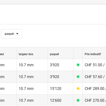
22: Agrafes à écarter pour double madriers Fermacell.
paquet
eur
largeur dos
paquet
Prix indicatif
mm
10.7 mm
3'920
CHF 51.00 /
mm
10.7 mm
3'920
CHF 57.60 /
mm
10.7 mm
15'120
CHF 289.00 
mm
10.7 mm
12'600
CHF 270.00 