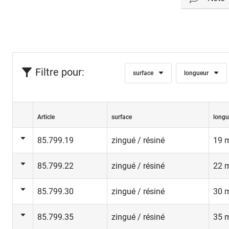
85.799.19+
Filtre pour:
surface
longueur
Article
surface
longu
85.799.19
zingué / résiné
19 
85.799.22
zingué / résiné
22 
85.799.30
zingué / résiné
30 
85.799.35
zingué / résiné
35 