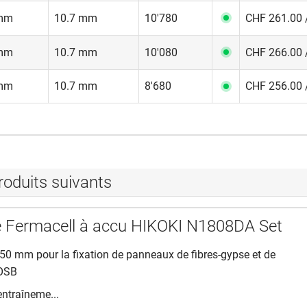
mm
10.7 mm
10'780
CHF 261.00 
mm
10.7 mm
10'080
CHF 266.00 
mm
10.7 mm
8'680
CHF 256.00 
roduits suivants
 Fermacell à accu HIKOKI N1808DA Set
50 mm pour la fixation de panneaux de fibres-gypse et de
OSB
ntraîneme...