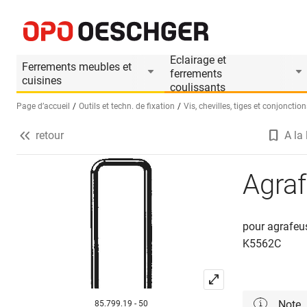
Agrafes REVOTOOL K5562
Informations produit
Le produit est accessoire 
Eclairage et
Ferrements meubles et
ferrements
cuisines
coulissants
Page d’accueil
Outils et techn. de fixation
Vis, chevilles, tiges et conjonction
retour
A la 
Sélectionnez une langue (FR)
Agra
pour agrafeu
K5562C
Note
85.799.19 - 50