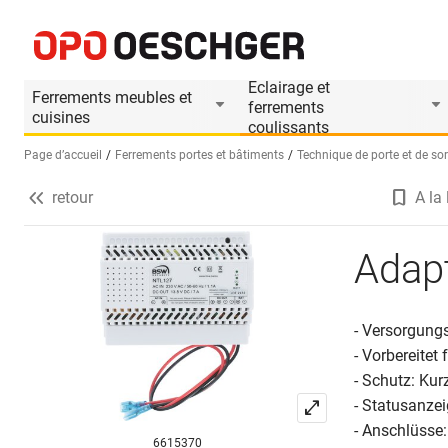
Adaptateur secteur BSW NTL
Informations produit
Eclairage et
Ferrements meubles et
ferrements
cuisines
coulissants
Page d’accueil
Ferrements portes et bâtiments
Technique de porte et de sor
retour
A la 
Sélectionnez une langue (FR)
Adap
- Versorgung
- Vorbereitet
- Schutz: Kur
- Statusanze
- Anschlüss
6615370