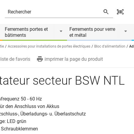
Ferrements portes et
Ferrements pour verre
bâtiments
et métal
tie
Accessoires pour installations de portes électriques
Bloc d'alimentation
Ad
liste de favoris
imprimer la page du produit
tateur secteur BSW NTL
sfrequenz 50 - 60 Hz
 für den Anschluss von Akkus
zschluss-, Überladungs- u. Überlastschutz
ige: LED grün
e: Schraubklemmen