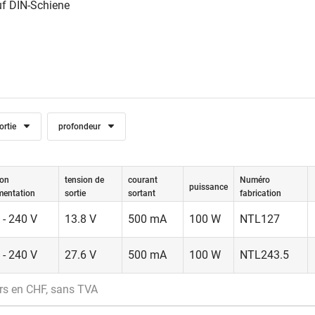
uf DIN-Schiene
ortie
profondeur
ion
tension de
courant
Numéro
puissance
imentation
sortie
sortant
fabrication
 - 240 V
13.8 V
500 mA
100 W
NTL127
 - 240 V
27.6 V
500 mA
100 W
NTL243.5
rs en CHF, sans TVA