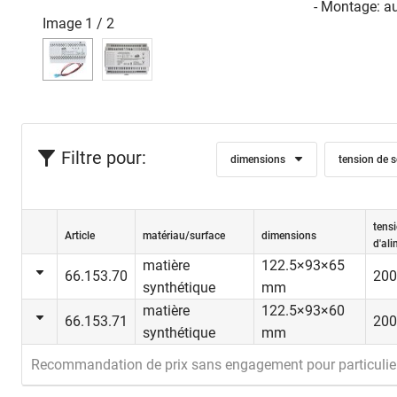
- Montage: a
Image
1
/
2
Filtre pour:
dimensions
tension de s
tens
Article
matériau/surface
dimensions
d'al
matière
122.5×93×65
66.153.70
200
synthétique
mm
matière
122.5×93×60
66.153.71
200
synthétique
mm
Recommandation de prix sans engagement pour particulie