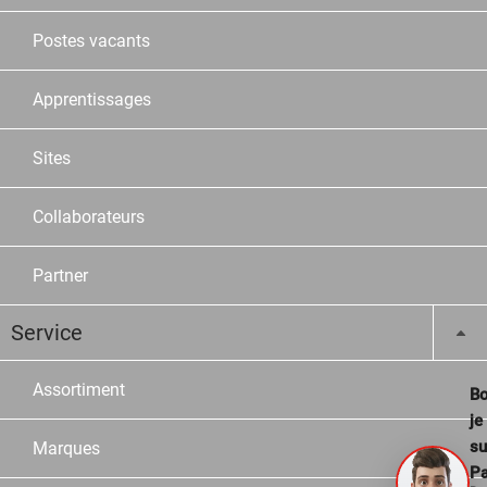
Postes vacants
Apprentissages
Sites
Collaborateurs
Partner
Service
Assortiment
Bo
je
su
Marques
Pa