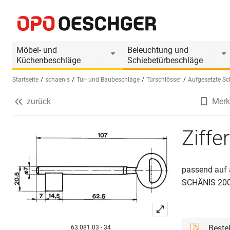
Zifferschlüssel SCHÄNIS
Produktinformationen
Produkt ist Zubehör
Möbel- und
Beleuchtung und
Küchenbeschläge
Schiebetürbeschläge
Startseite
schaenis
Tür- und Baubeschläge
Türschlösser
Aufgesetzte Sc
zurück
Merk
Sprache wählen (DE)
Ziff
passend auf 
SCHÄNIS 200
Beste
63.081.03 - 34