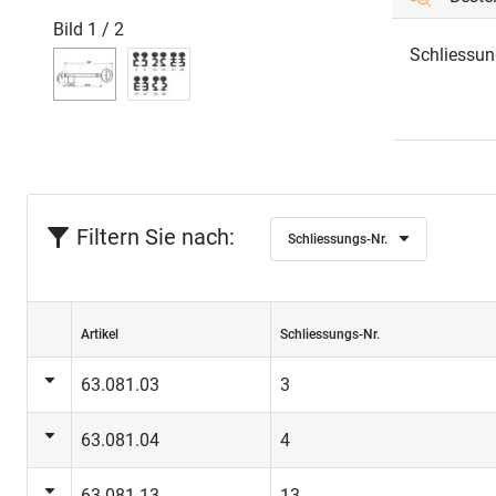
Bild
1
/
2
Schliessun
Filtern Sie nach:
Schliessungs-Nr.
Artikel
Schliessungs-Nr.
63.081.03
3
63.081.04
4
63.081.13
13