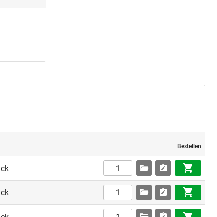
Bestellen
ück
ück
ück