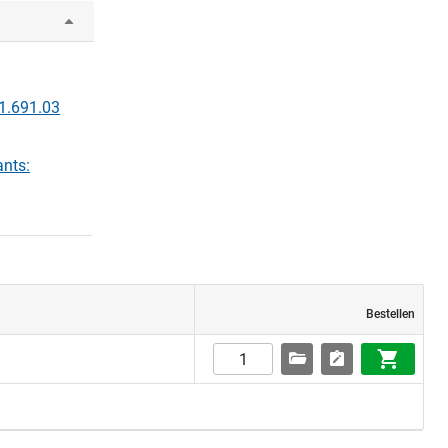
31.691.03
ants:
Bestellen