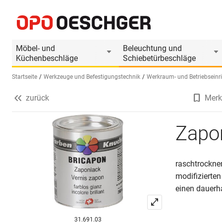
Zaponlack Bricapon
Produktinformationen
Möbel- und
Beleuchtung und
Küchenbeschläge
Schiebetürbeschläge
Startseite
Werkzeuge und Befestigungstechnik
Werkraum- und Betriebseinr
zurück
Merk
Sprache wählen (DE)
Zapo
raschtrockne
modifizierten
einen dauerh
31.691.03