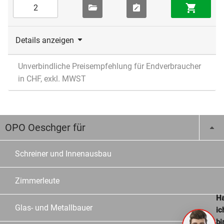
Details anzeigen
Unverbindliche Preisempfehlung für Endverbraucher
in CHF, exkl. MWST
OPO Oeschger für
Schreiner und Innenausbau
Zimmerleute
Ha
Glas- und Metallbauer
ic
bi