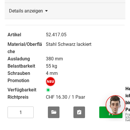
Details anzeigen
52.417.05
Stahl Schwarz lackiert
380 mm
55 kg
4 mm
Ha
ic
CHF 16.30 / 1 Paar
bi
Pa
Fr
Ich
hel
ge