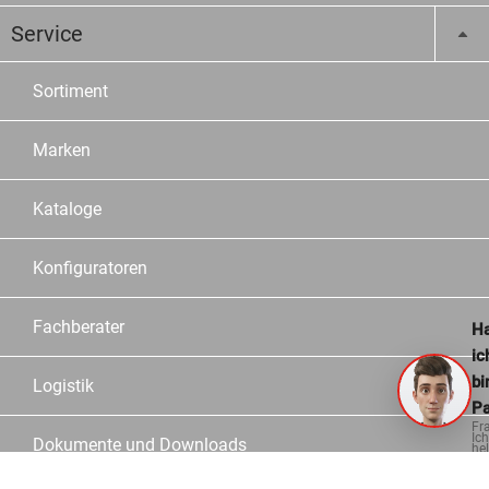
Service
Sortiment
Marken
Kataloge
Konfiguratoren
Fachberater
Ha
ic
bi
Logistik
Pa
Fr
Ich
Dokumente und Downloads
hel
ge