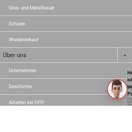
Glas- und Metallbauer
Schulen
Wiederverkauf
Über uns
Unternehmen
Ha
ic
Geschichte
bi
Pa
Fr
Arbeiten bei OPO
Ich
hel
ge
Jobs