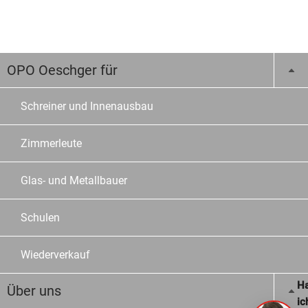
OPO Oeschger für
Schreiner und Innenausbau
Zimmerleute
Glas- und Metallbauer
Schulen
Wiederverkauf
Ha
Über uns
ic