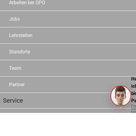
Arbeiten bei OPO
Jobs
Lehrstellen
Standorte
Team
Ha
Partner
ic
bi
Service
Pa
Fr
Ich
hel
ge
Sortiment
Marken