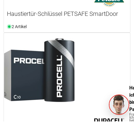
Haustiertür-Schlüssel PETSAFE SmartDoor
2 Artikel
Ha
ic
bi
Pa
Fr
Ich
hel
ge