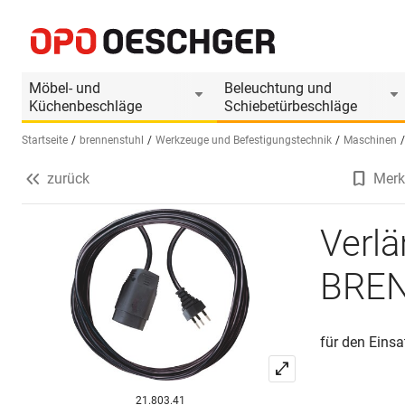
Verlängerungskabel BRENNENSTUHL
Produktinformationen
Möbel- und
Beleuchtung und
Küchenbeschläge
Schiebetürbeschläge
Startseite
brennenstuhl
Werkzeuge und Befestigungstechnik
Maschinen
zurück
Merk
Sprache wählen (DE)
Verl
BRE
für den Eins
21.803.41