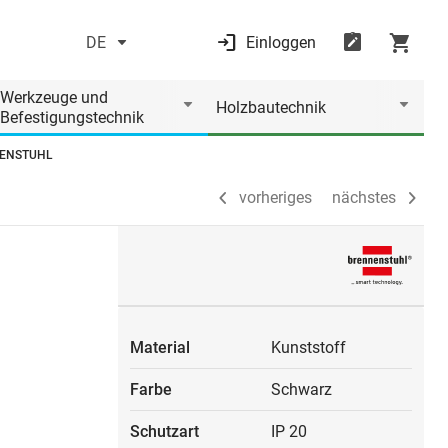
DE
Einloggen
vorheriges
nächstes
Werkzeuge und
Holzbautechnik
Befestigungstechnik
NNENSTUHL
vorheriges
nächstes
Material
Kunststoff
Farbe
Schwarz
Schutzart
IP 20