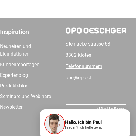
Inspiration
Steinackerstrasse 68
Neuheiten und
Liquidationen
8302 Kloten
Kundenreportagen
Telefonnummern
Expertenblog
opo@opo.ch
Produkteblog
Seminare und Webinare
Newsletter
Wir liefern.
Hallo, ich bin Paul
Fragen? Ich helfe gern.