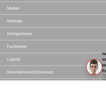
Marken
Kataloge
Konfiguratoren
Fachberater
Ha
Logistik
ic
bi
Pa
Dokumente und Downloads
Fr
Ich
hel
ge
Informationen
Kontakt