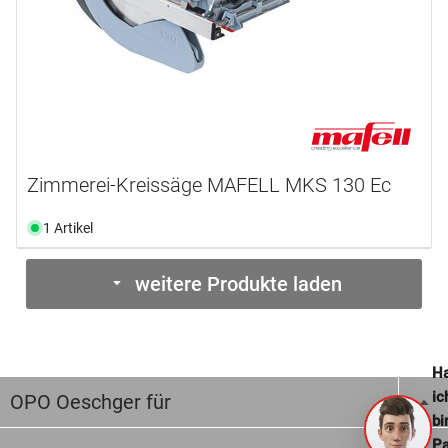
Zimmerei-Kreissäge MAFELL MKS 130 Ec
1 Artikel
weitere Produkte laden
Ha
ic
OPO Oeschger für
bi
Pa