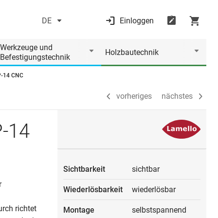
DE
Einloggen
vorheriges
nächstes
Werkzeuge und
Holzbautechnik
Befestigungstechnik
P-14 CNC
vorheriges
nächstes
-14
Sichtbarkeit
sichtbar
r
Wiederlösbarkeit
wiederlösbar
rch richtet
Montage
selbstspannend