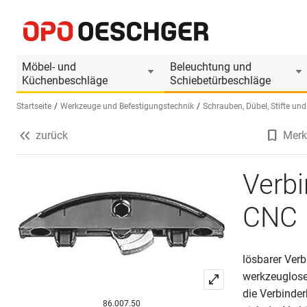
Verbinder LAMELLO CLAMEX P-14 CNC
Produktinformationen
Möbel- und
Beleuchtung und
Küchenbeschläge
Schiebetürbeschläge
Startseite
Werkzeuge und Befestigungstechnik
Schrauben, Dübel, Stifte und
zurück
Merk
Sprache wählen (DE)
Verb
CNC
lösbarer Ver
werkzeuglose
die Verbinde
86.007.50