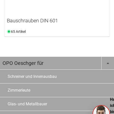
Bauschrauben DIN 601
65 Artikel
OPO Oeschger für
Schreiner und Innenausbau
Zimmerleute
Ha
Glas- und Metallbauer
ic
bi