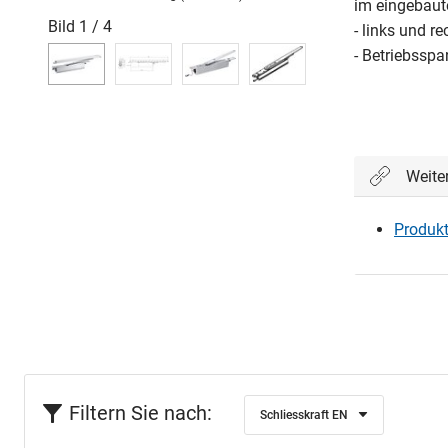
im eingebaut
Bild
1
/
4
- links und r
- Betriebssp
Weite
Produkt
Filtern Sie nach:
Schliesskraft EN