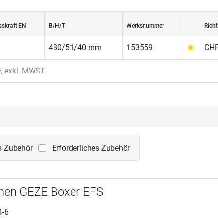
sskraft EN
B/H/T
Werksnummer
Richt
480/51/40 mm
153559
CHF
F, exkl. MWST
s Zubehör
Erforderliches Zubehör
enen GEZE Boxer EFS
4-6