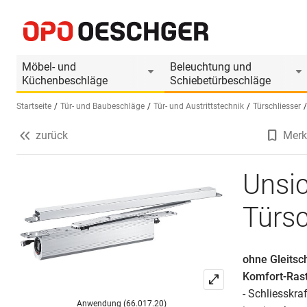
Unsichtbarer Gleitschienen-Türschliesser GEZE
Produktinformationen
Passendes Zubehör
Möbel- und
Beleuchtung und
Küchenbeschläge
Schiebetürbeschläge
Startseite
Tür- und Baubeschläge
Tür- und Austrittstechnik
Türschliesser
zurück
Merk
Sprache wählen (DE)
Unsic
Türs
ohne Gleitsch
Komfort-Rast
- Schliesskr
Anwendung (66.017.20)