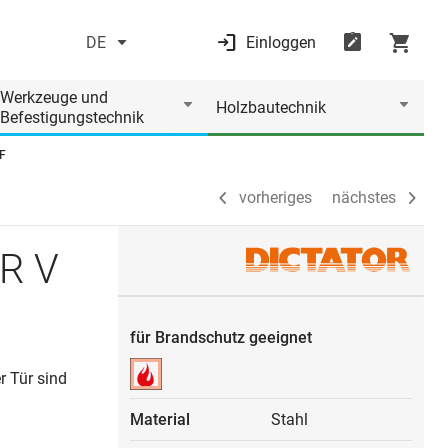
DE
Einloggen
vorheriges
nächstes
Werkzeuge und
Holzbautechnik
Befestigungstechnik
F
vorheriges
nächstes
OR V
für Brandschutz geeignet
r Tür sind
Material
Stahl