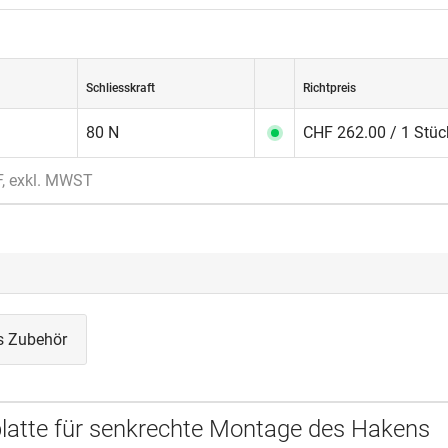
Schliesskraft
Richtpreis
80 N
CHF 262.00 / 1 Stüc
F, exkl. MWST
s Zubehör
atte für senkrechte Montage des Hakens