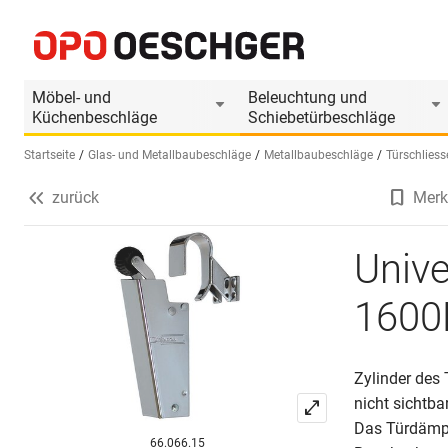
Universal-Türdämpfer DICTATOR V 1600F
Produktinformationen
Passendes Zubehör
Möbel- und
Beleuchtung und
Küchenbeschläge
Schiebetürbeschläge
Startseite
Glas- und Metallbaubeschläge
Metallbaubeschläge
Türschliess
zurück
Merk
Sprache wählen (DE)
Univ
1600
Zylinder des 
nicht sichtbar
Das Türdämpf
66.066.15