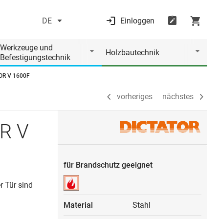
DE
Einloggen
vorheriges
nächstes
Werkzeuge und
Holzbautechnik
Befestigungstechnik
TOR V 1600F
vorheriges
nächstes
OR V
für Brandschutz geeignet
r Tür sind
Material
Stahl