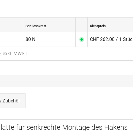
Schliesskraft
Richtpreis
80 N
CHF 262.00 / 1 Stüc
F, exkl. MWST
s Zubehör
atte für senkrechte Montage des Hakens