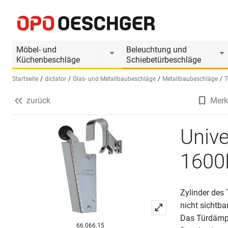
Universal-Türdämpfer DICTATOR V 1600F
Produktinformationen
Passendes Zubehör
Möbel- und
Beleuchtung und
Küchenbeschläge
Schiebetürbeschläge
Startseite
dictator
Glas- und Metallbaubeschläge
Metallbaubeschläge
T
zurück
Merk
Sprache wählen (DE)
Univ
1600
Zylinder des 
nicht sichtbar
Das Türdämpf
66.066.15