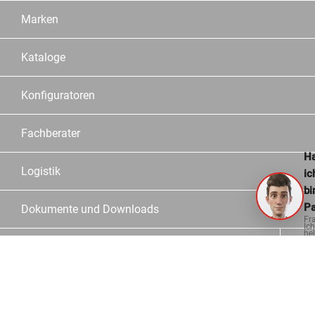
Marken
Kataloge
Konfiguratoren
Fachberater
Ha
Logistik
ic
bi
Pa
Dokumente und Downloads
Fr
Ich
hel
ge
Informationen
Kontakt