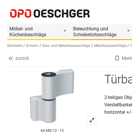
Türband Hahn Serie 4 / M 905
Produktinformationen
Passendes Zubehör
Möbel- und
Beleuchtung und
Küchenbeschläge
Schiebetürbeschläge
Startseite
dr-hahn
Glas- und Metallbaubeschläge
Metallbaubeschläge
T
zurück
Merk
Sprache wählen (DE)
Türba
2-teiliges O
Verstellbarkei
horizontal +/
64.680.12 - 15