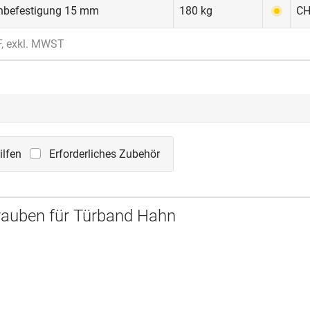
enbefestigung 15 mm
180 kg
CH
F, exkl. MWST
lfen
Erforderliches Zubehör
rauben für Türband Hahn