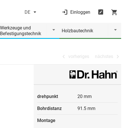
DE
Einloggen
vorheriges
nächstes
Werkzeuge und
Holzbautechnik
Befestigungstechnik
vorheriges
nächstes
drehpunkt
20 mm
Bohrdistanz
91.5 mm
Montage