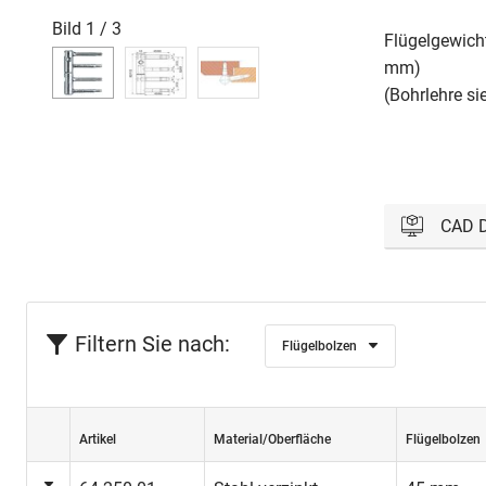
Bild
1
/
3
Flügelgewicht
mm)
(Bohrlehre si
CAD 
Bitte einl
Filtern Sie nach:
Flügelbolzen
Ein
Artikel
Material/Oberfläche
Flügelbolzen