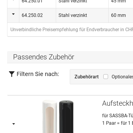
64.250.01
Stahl verzinkt
45 mm
64.250.02
Stahl verzinkt
60 mm
Unverbindliche Preisempfehlung für Endverbraucher in CH
Passendes Zubehör
Filtern Sie nach:
Zubehörart
Optionale
Aufsteck
für SASSBA-Tü
1 Paar = für 1