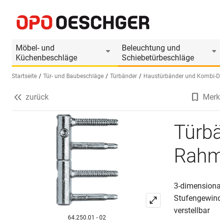
Türbänder SASSBA 11 R für Rahmentüren
Produktinformationen
Passendes Zubehör
Möbel- und
Beleuchtung und
Küchenbeschläge
Schiebetürbeschläge
Startseite
Tür- und Baubeschläge
Türbänder
Haustürbänder und Kombi-D
zurück
Merk
Sprache wählen (DE)
Türb
Rahm
3-dimensional
Stufengewind
verstellbar
64.250.01 - 02