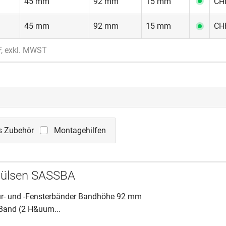
45 mm
92 mm
15 mm
CHF
45 mm
92 mm
15 mm
CHF
F, exkl. MWST
s Zubehör
Montagehilfen
hülsen SASSBA
r- und -Fensterbänder Bandhöhe 92 mm
 Band (2 H&uum...