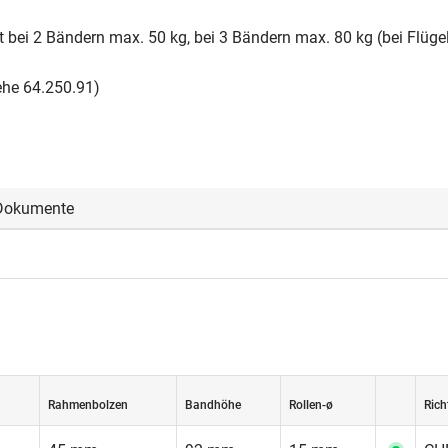
 bei 2 Bändern max. 50 kg, bei 3 Bändern max. 80 kg (bei Flüge
ehe 64.250.91)
Dokumente
oggen, um die CAD‑Dateien anzeigen und herunterladen zu könne
loggen
Rahmenbolzen
Bandhöhe
Rollen-ø
Rich