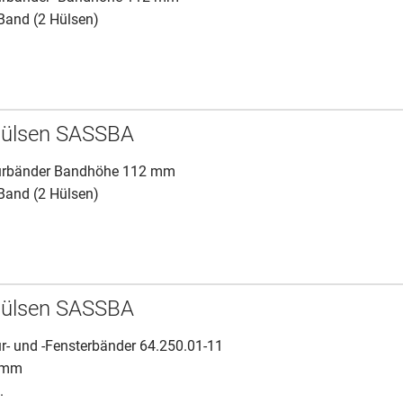
 Band (2 Hülsen)
hülsen SASSBA
ürbänder Bandhöhe 112 mm
 Band (2 Hülsen)
hülsen SASSBA
r- und -Fensterbänder 64.250.01-11
 mm
.