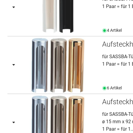
1 Paar = für 1
4 Artikel
Aufsteck
für SASSBA-T
1 Paar = für 1
6 Artikel
Aufsteck
für SASSBA-Tü
ø 15 mm x 92
1 Paar = für 1..