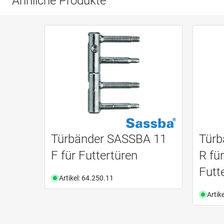
Ähnliche Produkte
Türbänder SASSBA 11
Türb
F für Futtertüren
R fü
Futt
Artikel: 64.250.11
Artik