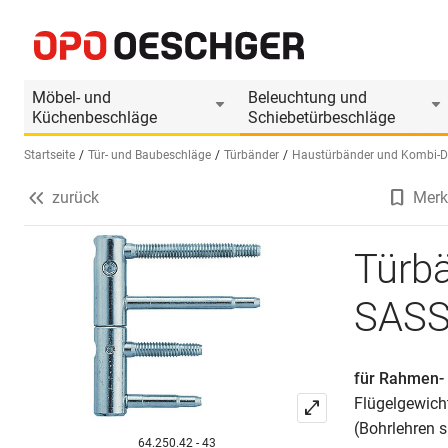
Türbänder für Brandschutztüren SASSBA 11 R 
Produktinformationen
Passendes Zubehör
Möbel- und
Beleuchtung und
Küchenbeschläge
Schiebetürbeschläge
Startseite
Tür- und Baubeschläge
Türbänder
Haustürbänder und Kombi-D
zurück
Merk
Sprache wählen (DE)
Türbä
SASS
für Rahmen- 
Flügelgewich
(Bohrlehren 
64.250.42 - 43