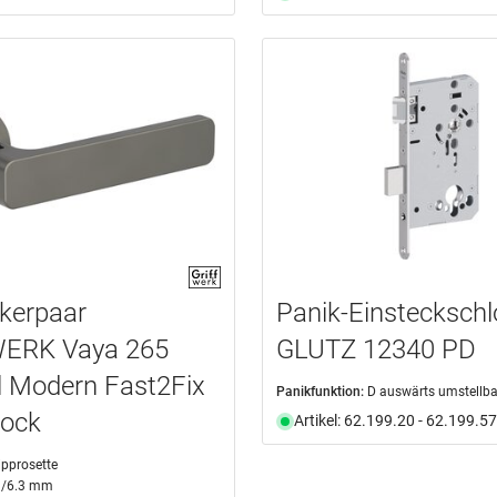
kerpaar
Panik-Einsteckschl
ERK Vaya 265
GLUTZ 12340 PD
 Modern Fast2Fix
Panikfunktion:
D auswärts umstellba
lock
Artikel: 62.199.20 - 62.199.57
ipprosette
1/6.3 mm