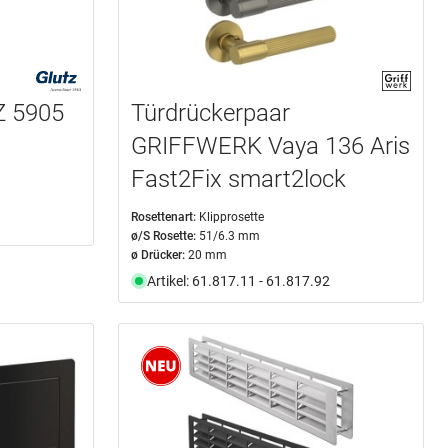
Z 5905
Türdrückerpaar
GRIFFWERK Vaya 136 Aris
Fast2Fix smart2lock
Rosettenart:
Klipprosette
ø/S Rosette:
51/6.3 mm
ø Drücker:
20 mm
Artikel: 61.817.11 - 61.817.92