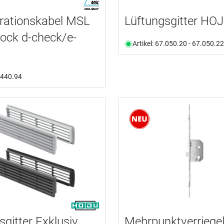
rationskabel MSL
Lüftungsgitter HO
Lock d-check/e-
Artikel: 67.050.20 - 67.050.22
2.440.94
sgitter Exklusiv
Mehrpunktverriege