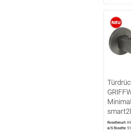
Türdrüc
GRIFFW
Minimal
smart2
Rosettenart:
Kl
ø/S Rosette:
5