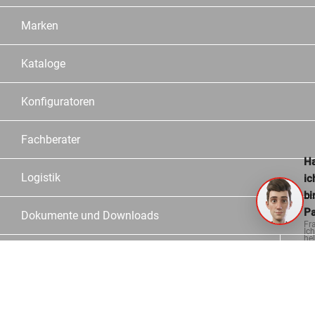
Marken
Kataloge
Konfiguratoren
Fachberater
Ha
Logistik
ic
bi
Pa
Dokumente und Downloads
Fr
Ich
hel
ge
Informationen
Kontakt