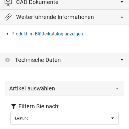
CAD Dokumente
Weiterführende Informationen
Bitte einloggen, um die CAD‑Dateien anzeigen und
herunterladen zu können.
Produkt im Blätterkatalog anzeigen
Einloggen
Technische Daten
Artikel auswählen
Filtern Sie nach:
Leistung