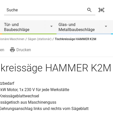
Tür- und
Glas- und
Baubeschläge
Metallbaubeschläge
tionäre Maschinen
Sägen (stationär)
Tischkreissäge HAMMER K2M
en
Drucken
hkreissäge HAMMER K2M
atzbedarf
,9 kW Motor, 1x 230 V für jede Werkstätte
 Kreissägeblattwechsel
reissägetisch aus Maschinenguss
r Gehrungsanschlag links und rechts vom Sägeblatt