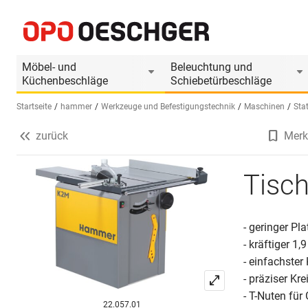
Tischkreissäge HAMMER K2M
Produktinformationen
Möbel- und
Beleuchtung und
Küchenbeschläge
Schiebetürbeschläge
Startseite
hammer
Werkzeuge und Befestigungstechnik
Maschinen
Sta
zurück
Merk
Sprache wählen (DE)
Tisc
- geringer Pl
- kräftiger 1
- einfachster
- präziser K
- T-Nuten fü
22.057.01