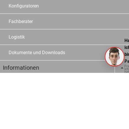
Konfiguratoren
Fachberater
Logistik
Ha
ic
Dokumente und Downloads
bi
Pa
Informationen
Fr
Ich
hel
ge
Kontakt
Häufige Fragen
Bestellmöglichkeiten