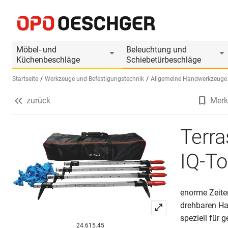
Terrassendielen-Spannzwingen-Set IQ-Tools
Produktinformationen
Passendes Zubehör
Möbel- und
Beleuchtung und
Küchenbeschläge
Schiebetürbeschläge
Startseite
Werkzeuge und Befestigungstechnik
Allgemeine Handwerkzeuge
zurück
Merk
Sprache wählen (DE)
Terr
IQ-To
enorme Zeiter
drehbaren Han
speziell für 
24.615.45