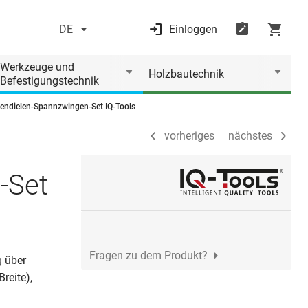
DE
Einloggen
vorheriges
nächstes
Werkzeuge und
Holzbautechnik
Befestigungstechnik
sendielen-Spannzwingen-Set IQ-Tools
vorheriges
nächstes
-Set
Fragen zu dem Produkt?
g über
reite),