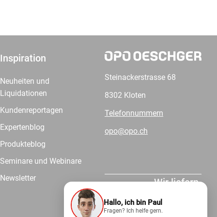
Inspiration
Steinackerstrasse 68
Neuheiten und
Liquidationen
8302 Kloten
Kundenreportagen
Telefonnummern
Expertenblog
opo@opo.ch
Produkteblog
Seminare und Webinare
Newsletter
Wir liefern.
Hallo, ich bin Paul
Fragen? Ich helfe gern.