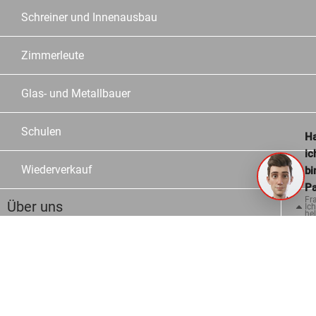
Schreiner und Innenausbau
Zimmerleute
Glas- und Metallbauer
Schulen
Ha
ic
Wiederverkauf
bi
Pa
Fr
Über uns
Ich
hel
ge
Unternehmen
Geschichte