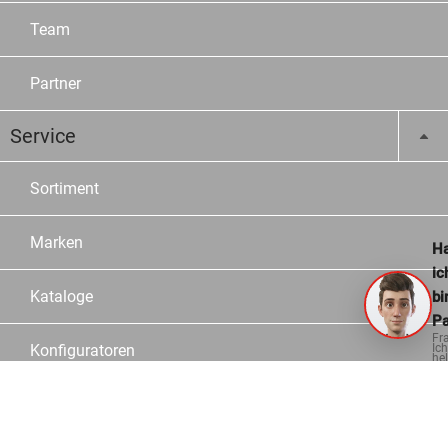
Team
Partner
Service
Sortiment
Marken
Ha
ic
Kataloge
bi
Pa
Fr
Ich
Konfiguratoren
hel
ge
Fachberater