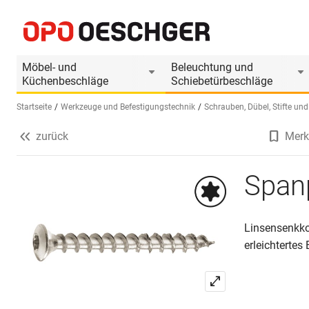
Spanplattenschrauben PROFIX
Produktinformationen
Passendes Zubehör
Möbel- und
Beleuchtung und
Küchenbeschläge
Schiebetürbeschläge
Startseite
Werkzeuge und Befestigungstechnik
Schrauben, Dübel, Stifte und
zurück
Merk
Sprache wählen (DE)
Span
Linsensenkko
erleichtertes