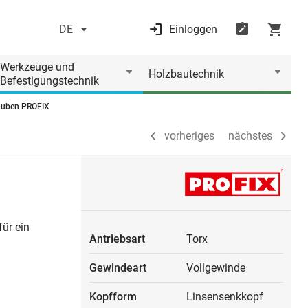
DE
Einloggen
vorheriges
nächstes
Werkzeuge und
Holzbautechnik
Befestigungstechnik
auben PROFIX
vorheriges
nächstes
ür ein
Antriebsart
Torx
Gewindeart
Vollgewinde
Kopfform
Linsensenkkopf