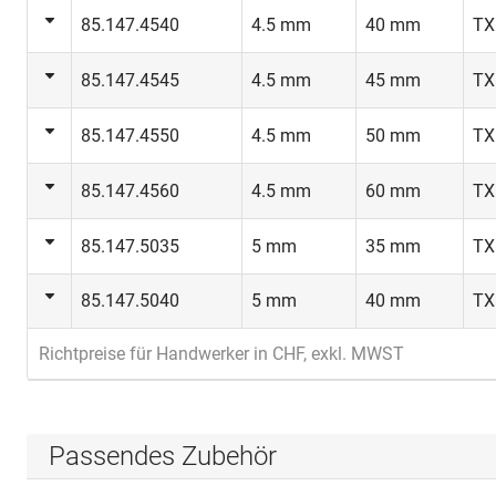
85.147.4540
4.5 mm
40 mm
TX
85.147.4545
4.5 mm
45 mm
TX
85.147.4550
4.5 mm
50 mm
TX
85.147.4560
4.5 mm
60 mm
TX
85.147.5035
5 mm
35 mm
TX
85.147.5040
5 mm
40 mm
TX
Richtpreise für Handwerker in CHF, exkl. MWST
Passendes Zubehör