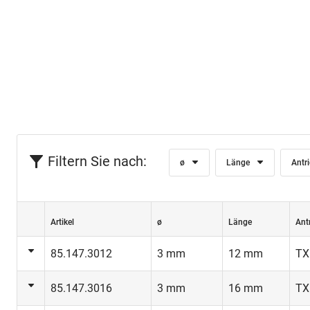
Filtern Sie nach:
ø
Länge
Antr
Artikel
ø
Länge
Ant
85.147.3012
3 mm
12 mm
TX
85.147.3016
3 mm
16 mm
TX