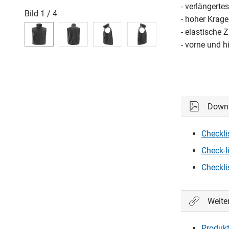
- verlängerte
Bild
1
/
4
- hoher Krag
- elastische
- vorne und h
Down
Checkli
Check-li
Checklis
Weite
Produkt