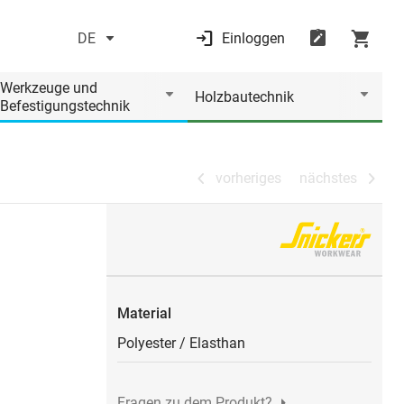
DE
Einloggen
vorheriges
nächstes
Werkzeuge und
Holzbautechnik
Befestigungstechnik
vorheriges
nächstes
Material
Polyester
/
Elasthan
Fragen zu dem Produkt?