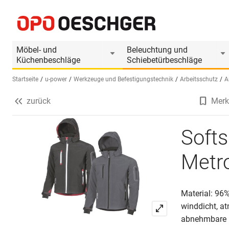
Softshell-Jacke U-POWER Metropolis
Produktinformationen
Möbel- und
Beleuchtung und
Küchenbeschläge
Schiebetürbeschläge
Startseite
u-power
Werkzeuge und Befestigungstechnik
Arbeitsschutz
A
zurück
Merk
Sprache wählen (DE)
Soft
Metro
Material: 96%
winddicht, a
abnehmbare