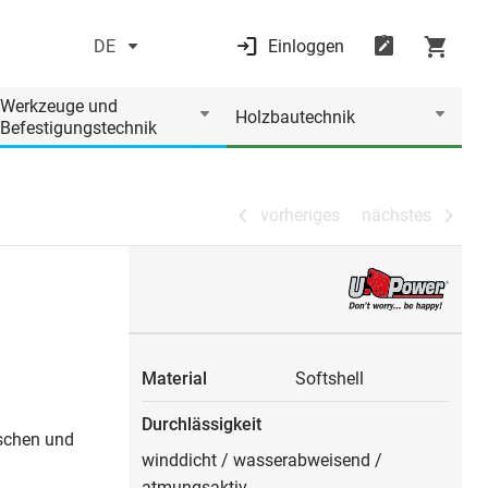
DE
Einloggen
vorheriges
nächstes
Werkzeuge und
Holzbautechnik
Befestigungstechnik
vorheriges
nächstes
Material
Softshell
Durchlässigkeit
aschen und
winddicht
/
wasserabweisend
/
atmungsaktiv