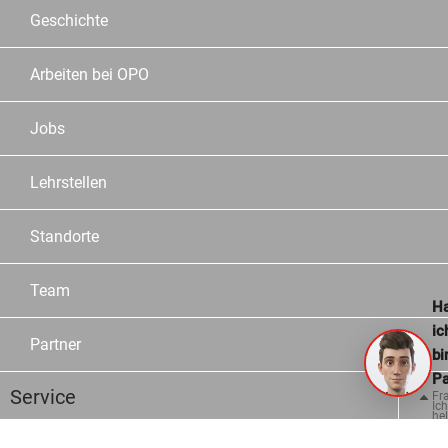
Geschichte
Arbeiten bei OPO
Jobs
Lehrstellen
Standorte
Team
Ha
ic
Partner
bi
Pa
Service
Fr
Ich
hel
ge