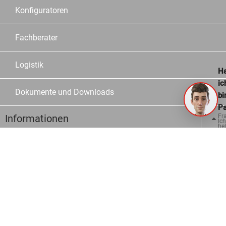
Konfiguratoren
Fachberater
Logistik
Ha
ic
Dokumente und Downloads
bi
Pa
Informationen
Fr
Ich
hel
ge
Kontakt
Häufige Fragen
Bestellmöglichkeiten