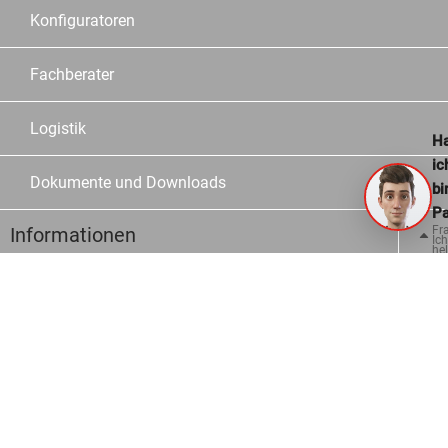
Konfiguratoren
Fachberater
Logistik
Ha
ic
Dokumente und Downloads
bi
Pa
Informationen
Fr
Ich
hel
ge
Kontakt
Häufige Fragen
Bestellmöglichkeiten