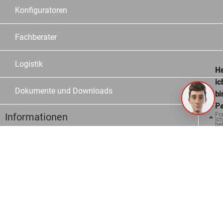
Konfiguratoren
Fachberater
Logistik
Ha
ic
Dokumente und Downloads
bi
Pa
Informationen
Fr
Ich
hel
ge
Kontakt
Häufige Fragen
Bestellmöglichkeiten