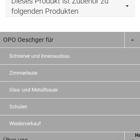
Dieses Produkt ist Zubehör zu
folgenden Produkten
OPO Oeschger für
Schreiner und Innenausbau
Zimmerleute
Glas- und Metallbauer
Schulen
Wiederverkauf
Ha