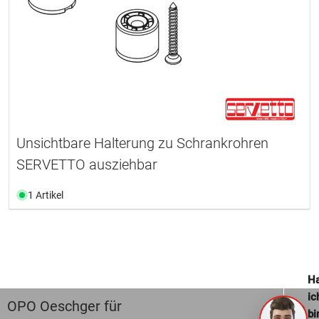
Unsichtbare Halterung zu Schrankrohren
SERVETTO ausziehbar
1 Artikel
Ha
ic
OPO Oeschger für
bi